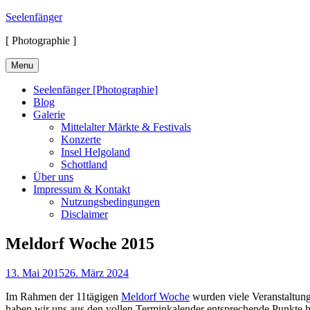
Skip
Seelenfänger
to
[ Photographie ]
content
Menu
Seelenfänger [Photographie]
Blog
Galerie
Mittelalter Märkte & Festivals
Konzerte
Insel Helgoland
Schottland
Über uns
Impressum & Kontakt
Nutzungsbedingungen
Disclaimer
Meldorf Woche 2015
Posted
13. Mai 2015
26. März 2024
on
Im Rahmen der 11tägigen
Meldorf Woche
wurden viele Veranstaltung
haben wir uns aus den vollen Terminkalender entsprechende Punkte h