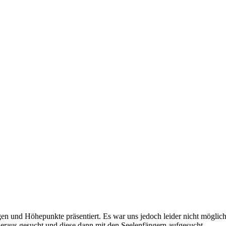
en und Höhepunkte präsentiert. Es war uns jedoch leider nicht mögli
eraus gesucht und diese dann mit den Seelenfängern aufgesucht.