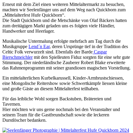
Erneut mit dem Ziel einen weiteren Mittelaltermarkt zu besuchen,
machten wir Seelenfänger uns auf dem Weg nach Quickborn zum
„Mittelalterfest Hufe Quickborn“.
Die Stadt Quickborn und die Metschänke von Olaf Bäckers hatten
zum dreitägigen Markt geladen uns es folgten viele Händler,
Handwerker und Heerlager.
Musikalische Untermalung erfolgte mehrfach am Tag durch die
Musikgruppe
Lend´n Ear
, deren Ursprünge tief in der Tradition des
Celtic Folk verwurzelt sind. Ebenfalls der Barde
Caspar
Bierschmeichler
mit den Spielleuten Fiduz sorgten für eine sehr gute
Stimmung. Der niederländische Zauberer Robert Blake erweiterte
das Rahmenprogramm mit seiner grandiosen magischen Vorstellung.
Ein mittelalterlichen Kurbelkarussell, Kinder-Armbrustschiessen,
eine Mongolische Reitershow sowie Schwertkämpfe liessen kleine
und große Gäste an diesem Mittelalterfest teilhaben.
Für das leibliche Wohl sorgen Backstuben, Brätereien und
Tavernen.
Hier möchten wir uns gerne nochmals bei den Veranstalter und
seinem Team für die Gastfreundschaft sowie die leckeren
Durstlöscher bedanken.