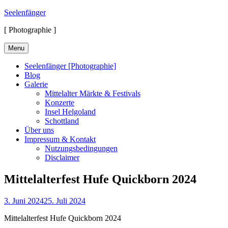
Skip
Seelenfänger
to
[ Photographie ]
content
Menu
Seelenfänger [Photographie]
Blog
Galerie
Mittelalter Märkte & Festivals
Konzerte
Insel Helgoland
Schottland
Über uns
Impressum & Kontakt
Nutzungsbedingungen
Disclaimer
Mittelalterfest Hufe Quickborn 2024
Posted
3. Juni 2024
25. Juli 2024
on
Mittelalterfest Hufe Quickborn 2024