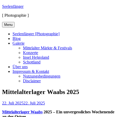
Skip
Seelenfänger
to
[ Photographie ]
content
Menu
Seelenfänger [Photographie]
Blog
Galerie
Mittelalter Märkte & Festivals
Konzerte
Insel Helgoland
Schottland
Über uns
Impressum & Kontakt
Nutzungsbedingungen
Disclaimer
Mittelalterlager Waabs 2025
Posted
22. Juli 2025
22. Juli 2025
on
Mittelalterlager Waabs
2025 – Ein unvergessliches Wochenende
an der Ostsee