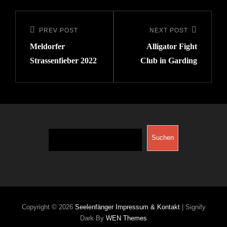
Beitragsnavigation
PREV POST
NEXT POST
Previous
Next
Meldorfer
Alligator Fight
Post
Post
Strassenfieber 2022
Club in Garding
Suchen
Suchen
Copyright © 2026
Seelenfänger
Impressum & Kontakt
|
Signify
Dark By
WEN Themes