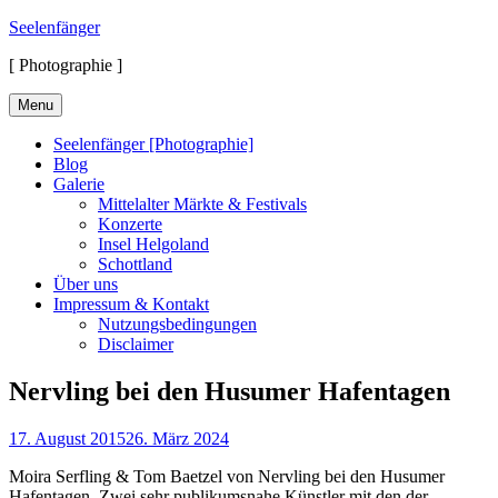
Skip
Seelenfänger
to
[ Photographie ]
content
Menu
Seelenfänger [Photographie]
Blog
Galerie
Mittelalter Märkte & Festivals
Konzerte
Insel Helgoland
Schottland
Über uns
Impressum & Kontakt
Nutzungsbedingungen
Disclaimer
Nervling bei den Husumer Hafentagen
Posted
17. August 2015
26. März 2024
on
Moira Serfling & Tom Baetzel von Nervling bei den Husumer
Hafentagen. Zwei sehr publikumsnahe Künstler mit den der