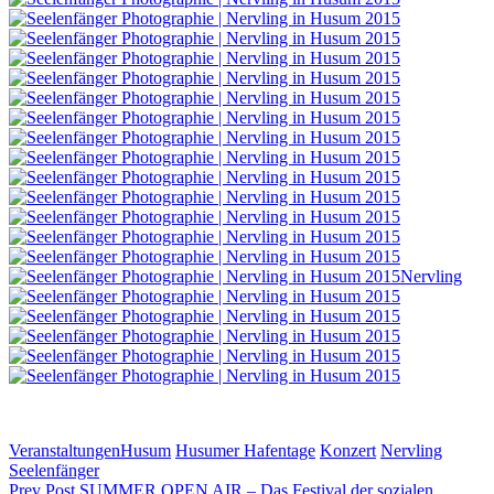
Categories
Tags,
Veranstaltungen
Husum
Husumer Hafentage
Konzert
Nervling
Seelenfänger
Beitragsnavigation
Previous
Prev Post
SUMMER OPEN AIR – Das Festival der sozialen