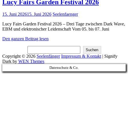
Lucy Fairs Garden Festival 2026
Posted
15. Juni 2026
15. Juni 2026
Seelenfaenger
on
Lucy Fairs Garden Festival 2026 – Drei Tage zwischen Dark Wave,
EBM und elektronischer Leidenschaft Vom 05. bis 07. Juni
Lucy
Den ganzen Beitrag lesen
Fairs
Suchen
Garden
Suchen
Festival
Copyright © 2026
Seelenfänger
Impressum & Kontakt
|
Signify
2026
Dark by
WEN Themes
Scroll
Datenschutz & Co.
Up