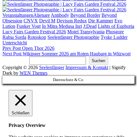
Categories
Tags,
Veranstaltungen
Alienare
Antibody
Beyond Border
Beyond
Obsession
CNVX
Devil M
Devison Redux
Die Kammer
Evo
Lution
Funker Vogt
In Mitra Medusa Inri
J:Dead
Lights of Euphoria
Lucy Fairs Garden Festival 2026
Motel Transylvania
Phosgore
Rabia Sorda
Rotoskop
Seelenfänger Photographie
Tyske Ludder
Unterschicht
Beitragsnavigation
Previous
Prev Post
Open Thor 2026
Post
Next
Next Post
Wikinger Sommer 2026 am Roten Haubarg in Witzwort
Post
Suchen
Suchen
Copyright © 2026
Seelenfänger
Impressum & Kontakt
|
Signify
Dark by
WEN Themes
Scroll
Datenschutz & Co.
Up
Schließen
Privacy Overview