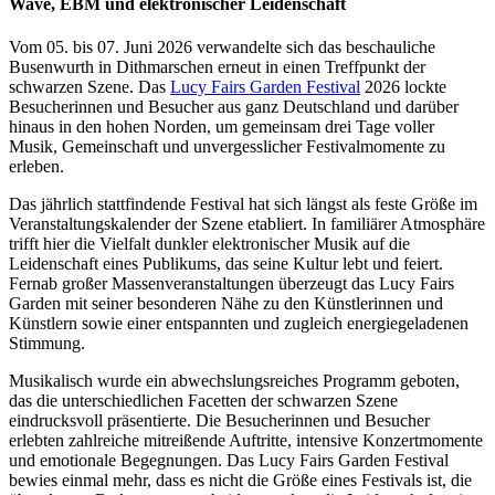
Wave, EBM und elektronischer Leidenschaft
Vom 05. bis 07. Juni 2026 verwandelte sich das beschauliche
Busenwurth in Dithmarschen erneut in einen Treffpunkt der
schwarzen Szene. Das
Lucy Fairs Garden Festival
2026 lockte
Besucherinnen und Besucher aus ganz Deutschland und darüber
hinaus in den hohen Norden, um gemeinsam drei Tage voller
Musik, Gemeinschaft und unvergesslicher Festivalmomente zu
erleben.
Das jährlich stattfindende Festival hat sich längst als feste Größe im
Veranstaltungskalender der Szene etabliert. In familiärer Atmosphäre
trifft hier die Vielfalt dunkler elektronischer Musik auf die
Leidenschaft eines Publikums, das seine Kultur lebt und feiert.
Fernab großer Massenveranstaltungen überzeugt das Lucy Fairs
Garden mit seiner besonderen Nähe zu den Künstlerinnen und
Künstlern sowie einer entspannten und zugleich energiegeladenen
Stimmung.
Musikalisch wurde ein abwechslungsreiches Programm geboten,
das die unterschiedlichen Facetten der schwarzen Szene
eindrucksvoll präsentierte. Die Besucherinnen und Besucher
erlebten zahlreiche mitreißende Auftritte, intensive Konzertmomente
und emotionale Begegnungen. Das Lucy Fairs Garden Festival
bewies einmal mehr, dass es nicht die Größe eines Festivals ist, die