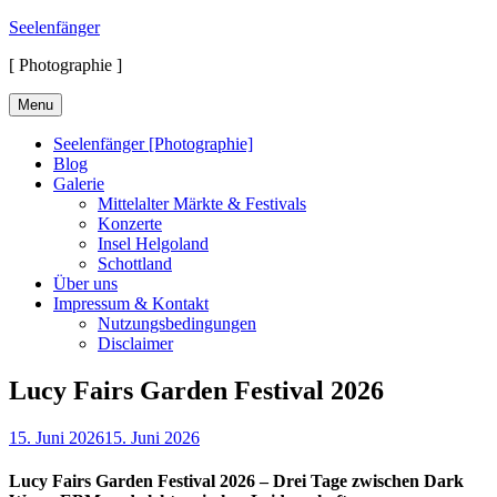
Skip
Seelenfänger
to
[ Photographie ]
content
Menu
Seelenfänger [Photographie]
Blog
Galerie
Mittelalter Märkte & Festivals
Konzerte
Insel Helgoland
Schottland
Über uns
Impressum & Kontakt
Nutzungsbedingungen
Disclaimer
Lucy Fairs Garden Festival 2026
Posted
15. Juni 2026
15. Juni 2026
on
Lucy Fairs Garden Festival 2026 – Drei Tage zwischen Dark