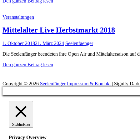
Mittelalter
Den ganzen Beitrag lesen
Live
Herbstmarkt
Cat
Veranstaltungen
2019
Links
Mittelalter Live Herbstmarkt 2018
Posted
1. Oktober 2018
21. März 2024
Seelenfaenger
on
Die Seelenfänger beendeten ihre Open Air und Mittelaltersaison auf 
Mittelalter
Den ganzen Beitrag lesen
Live
Suchen
Herbstmarkt
2018
Copyright © 2026
Seelenfänger
Impressum & Kontakt
|
Signify Dar
Scroll
Up
Schließen
Privacy Overview