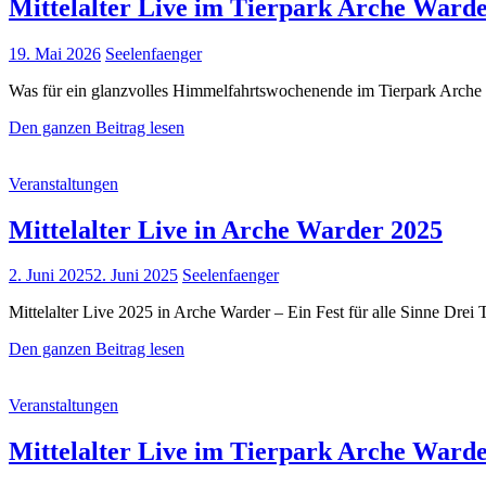
Mittelalter Live im Tierpark Arche Ward
Posted
19. Mai 2026
Seelenfaenger
on
Was für ein glanzvolles Himmelfahrtswochenende im Tierpark Arche 
Mittelalter
Den ganzen Beitrag lesen
Live
im
Cat
Veranstaltungen
Tierpark
Links
Arche
Warder
Mittelalter Live in Arche Warder 2025
2026
Posted
2. Juni 2025
2. Juni 2025
Seelenfaenger
on
Mittelalter Live 2025 in Arche Warder – Ein Fest für alle Sinne Drei T
Mittelalter
Den ganzen Beitrag lesen
Live
in
Cat
Veranstaltungen
Arche
Links
Warder
2025
Mittelalter Live im Tierpark Arche Ward