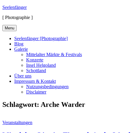
Skip
Seelenfänger
to
[ Photographie ]
content
Menu
Seelenfänger [Photographie]
Blog
Galerie
Mittelalter Märkte & Festivals
Konzerte
Insel Helgoland
Schottland
Über uns
Impressum & Kontakt
Nutzungsbedingungen
Disclaimer
Schlagwort:
Arche Warder
Cat
Veranstaltungen
Links