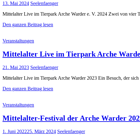
Posted
13. Mai 2024
Seelenfaenger
on
Mittelalter Live im Tierpark Arche Warder e. V. 2024 Zwei von vier Ta
Mittelalter
Den ganzen Beitrag lesen
Live
im
Cat
Veranstaltungen
Tierpark
Links
Arche
Warder
Mittelalter Live im Tierpark Arche Ward
2024
Posted
21. Mai 2023
Seelenfaenger
on
Mittelalter Live im Tierpark Arche Warder 2023 Ein Besuch, der sich f
Mittelalter
Den ganzen Beitrag lesen
Live
im
Cat
Veranstaltungen
Tierpark
Links
Arche
Warder
Mittelalter-Festival der Arche Warder 20
2023
Posted
1. Juni 2022
25. März 2024
Seelenfaenger
on