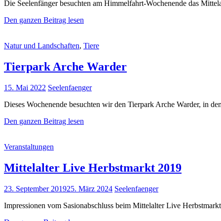
Die Seelenfänger besuchten am Himmelfahrt-Wochenende das Mittelalte
Mittelalter-
Den ganzen Beitrag lesen
Festival
der
Cat
Natur und Landschaften
,
Tiere
Arche
Links
Warder
2022
Tierpark Arche Warder
Posted
15. Mai 2022
Seelenfaenger
on
Dieses Wochenende besuchten wir den Tierpark Arche Warder, in dem
Tierpark
Den ganzen Beitrag lesen
Arche
Warder
Cat
Veranstaltungen
Links
Mittelalter Live Herbstmarkt 2019
Posted
23. September 2019
25. März 2024
Seelenfaenger
on
Impressionen vom Sasionabschluss beim Mittelalter Live Herbstmarkt 