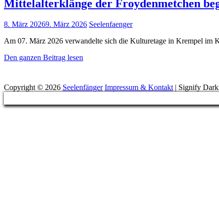
Mittelalterklänge der Froydenmetchen be
Posted
8. März 2026
9. März 2026
Seelenfaenger
on
Am 07. März 2026 verwandelte sich die Kulturetage in Krempel im Krei
Mittelalterklänge
Den ganzen Beitrag lesen
der
Suchen
Froydenmetchen
begeistern
Copyright © 2026
Seelenfänger
Impressum & Kontakt
|
Signify Dar
Publikum
Scroll
in
Up
der
Kulturetage
Krempel