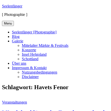
Skip
Seelenfänger
to
[ Photographie ]
content
Menu
Seelenfänger [Photographie]
Blog
Galerie
Mittelalter Märkte & Festivals
Konzerte
Insel Helgoland
Schottland
Über uns
Impressum & Kontakt
Nutzungsbedingungen
Disclaimer
Schlagwort:
Havets Fenor
Cat
Veranstaltungen
Links