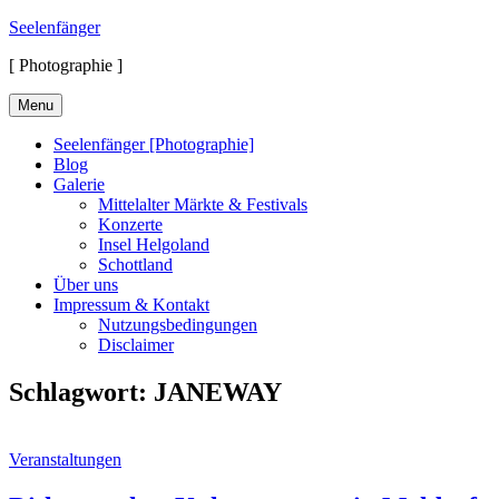
Skip
Seelenfänger
to
[ Photographie ]
content
Menu
Seelenfänger [Photographie]
Blog
Galerie
Mittelalter Märkte & Festivals
Konzerte
Insel Helgoland
Schottland
Über uns
Impressum & Kontakt
Nutzungsbedingungen
Disclaimer
Schlagwort:
JANEWAY
Cat
Veranstaltungen
Links