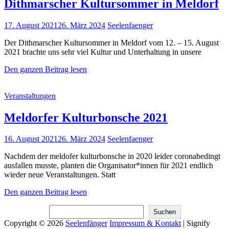
Dithmarscher Kultursommer in Meldorf
Posted
17. August 2021
26. März 2024
Seelenfaenger
on
Der Dithmarscher Kultursommer in Meldorf vom 12. – 15. August
2021 brachte uns sehr viel Kultur und Unterhaltung in unsere
Dithmarscher
Den ganzen Beitrag lesen
Kultursommer
in
Cat
Veranstaltungen
Meldorf
Links
Meldorfer Kulturbonsche 2021
Posted
16. August 2021
26. März 2024
Seelenfaenger
on
Nachdem der meldofer kulturbonsche in 2020 leider coronabedingt
ausfallen musste, planten die Organisator*innen für 2021 endlich
wieder neue Veranstaltungen. Statt
Meldorfer
Den ganzen Beitrag lesen
Kulturbonsche
Suchen
2021
Suchen
Copyright © 2026
Seelenfänger
Impressum & Kontakt
|
Signify