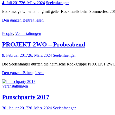
Posted
4. Juli 2017
26. März 2024
Seelenfaenger
on
Erstklassige Unterhaltung mit geiler Rockmusik beim Sommerfest 20
Sommerfest
Den ganzen Beitrag lesen
2017
in
Cat
People
,
Veranstaltungen
Hohenheide
Links
PROJEKT 2WO – Probeabend
Posted
9. Februar 2017
26. März 2024
Seelenfaenger
on
Die Seelenfänger durften die heimische Rockgruppe PROJEKT 2WO sch
PROJEKT
Den ganzen Beitrag lesen
2WO
–
Cat
Veranstaltungen
Probeabend
Links
Punschparty 2017
Posted
30. Januar 2017
26. März 2024
Seelenfaenger
on