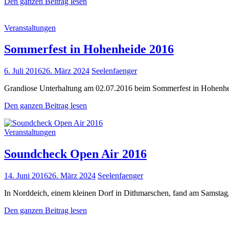
SOLI-
Den ganzen Beitrag lesen
Konzert
in
Cat
Veranstaltungen
Heide
Links
Sommerfest in Hohenheide 2016
Posted
6. Juli 2016
26. März 2024
Seelenfaenger
on
Grandiose Unterhaltung am 02.07.2016 beim Sommerfest in Ho
Sommerfest
Den ganzen Beitrag lesen
in
Hohenheide
Cat
Veranstaltungen
2016
Links
Soundcheck Open Air 2016
Posted
14. Juni 2016
26. März 2024
Seelenfaenger
on
In Norddeich, einem kleinen Dorf in Dithmarschen, fand am Samstag,
Soundcheck
Den ganzen Beitrag lesen
Open
Air