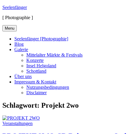
Skip
Seelenfänger
to
[ Photographie ]
content
Menu
Seelenfänger [Photographie]
Blog
Galerie
Mittelalter Märkte & Festivals
Konzerte
Insel Helgoland
Schottland
Über uns
Impressum & Kontakt
Nutzungsbedingungen
Disclaimer
Schlagwort:
Projekt 2wo
Cat
Veranstaltungen
Links