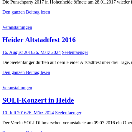
Die Punschparty 2017 in Hohenheide öffnete am 28.01.2017 wieder ih
Punschparty
Den ganzen Beitrag lesen
2017
Cat
Veranstaltungen
Links
Heider Altstadtfest 2016
Posted
16. August 2016
26. März 2024
Seelenfaenger
on
Die Seelenfänger durften auf dem Heider Altstadtfest über drei Tage,
Heider
Den ganzen Beitrag lesen
Altstadtfest
2016
Cat
Veranstaltungen
Links
SOLI-Konzert in Heide
Posted
10. Juli 2016
26. März 2024
Seelenfaenger
on
Der Verein SOLI Dithmarschen veranstaltete am 09.07.2016 ein Open