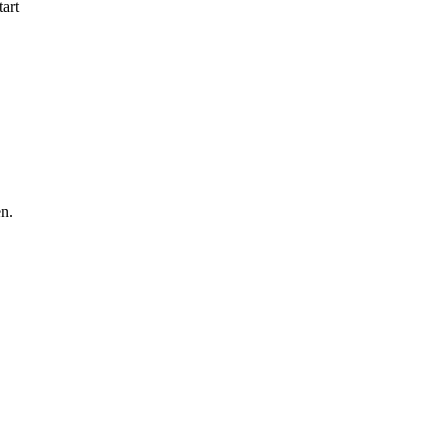
art
en.