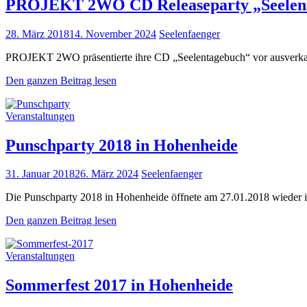
PROJEKT 2WO CD Releaseparty „Seelen
Posted
28. März 2018
14. November 2024
Seelenfaenger
on
PROJEKT 2WO präsentierte ihre CD „Seelentagebuch“ vor ausverkauf
PROJEKT
Den ganzen Beitrag lesen
2WO
CD
Cat
Veranstaltungen
Releaseparty
Links
„Seelentagebuch“
Punschparty 2018 in Hohenheide
Posted
31. Januar 2018
26. März 2024
Seelenfaenger
on
Die Punschparty 2018 in Hohenheide öffnete am 27.01.2018 wieder ihr
Punschparty
Den ganzen Beitrag lesen
2018
in
Cat
Veranstaltungen
Hohenheide
Links
Sommerfest 2017 in Hohenheide