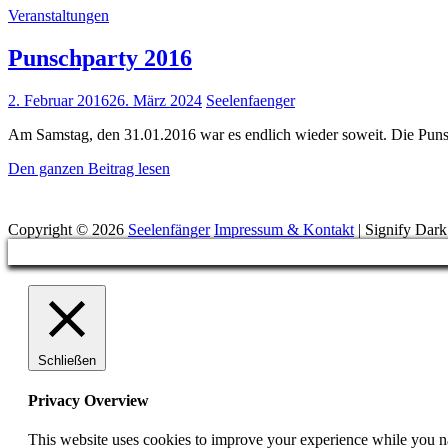
Cat
Veranstaltungen
2016
Links
Punschparty 2016
Posted
2. Februar 2016
26. März 2024
Seelenfaenger
on
Am Samstag, den 31.01.2016 war es endlich wieder soweit. Die Punsc
Punschparty
Den ganzen Beitrag lesen
2016
Suchen
Copyright © 2026
Seelenfänger
Impressum & Kontakt
|
Signify Dar
Scroll
Up
Schließen
Privacy Overview
This website uses cookies to improve your experience while you nav