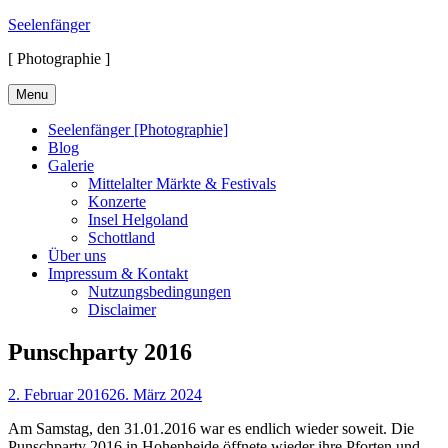
Skip
Seelenfänger
to
[ Photographie ]
content
Menu
Seelenfänger [Photographie]
Blog
Galerie
Mittelalter Märkte & Festivals
Konzerte
Insel Helgoland
Schottland
Über uns
Impressum & Kontakt
Nutzungsbedingungen
Disclaimer
Punschparty 2016
Posted
2. Februar 2016
26. März 2024
on
Am Samstag, den 31.01.2016 war es endlich wieder soweit. Die
Punschparty 2016 in Hohenheide öffnete wieder ihre Pforten und