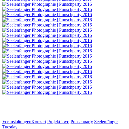
Categories
Tags,
Veranstaltungen
Konzert
Projekt 2wo
Punschparty
Seelenfänger
Tuesday