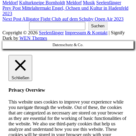
Meldorf
Kulturkneipe Bornholdt
Meldorf
Musik
Seelenfänger
Beitragsnavigation
Previous
Prev Post
Mittelaltermakt Engel, Ochsen und Kultur in Hadenfeld
Post
2023
Next
Next Post
Alligator Fight Club auf dem Schuby Open Air 2023
Post
Suchen
Suchen
Copyright © 2026
Seelenfänger
Impressum & Kontakt
|
Signify
Dark by
WEN Themes
Scroll
Datenschutz & Co.
Up
Schließen
Privacy Overview
This website uses cookies to improve your experience while
you navigate through the website. Out of these, the cookies
that are categorized as necessary are stored on your browser
as they are essential for the working of basic functionalities of
the website. We also use third-party cookies that help us
analyze and understand how you use this website. These
cookies will be stored in your browser only with your