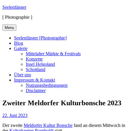
Skip
Seelenfänger
to
[ Photographie ]
content
Menu
Seelenfänger [Photographie]
Blog
Galerie
Mittelalter Märkte & Festivals
Konzerte
Insel Helgoland
Schottland
Über uns
Impressum & Kontakt
Nutzungsbedingungen
Disclaimer
Zweiter Meldorfer Kulturbonsche 2023
Posted
22. Juni 2023
on
Der zweite
Meldorfer Kultur Bonsche
fand an diesem Mittwoch in
der
Kulturkneipe Bornholdt
statt.