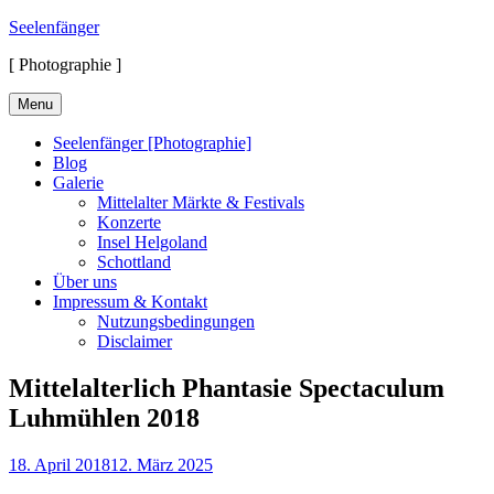
Skip
Seelenfänger
to
[ Photographie ]
content
Menu
Seelenfänger [Photographie]
Blog
Galerie
Mittelalter Märkte & Festivals
Konzerte
Insel Helgoland
Schottland
Über uns
Impressum & Kontakt
Nutzungsbedingungen
Disclaimer
Mittelalterlich Phantasie Spectaculum
Luhmühlen 2018
Posted
18. April 2018
12. März 2025
on