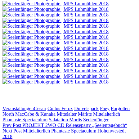
Categories
Tags,
Veranstaltungen
Cesair
Cultus Ferox
Duivelspack
Faey
Forgotten
North
MacCabe & Kanaka
Mittelalter Märkte
Mittelalterlich
Phantasie Spectaculum
Salatation Mortis
Seelenfänger
Beitragsnavigation
Previous
Prev Post
PROJEKT 2WO CD Releaseparty „Seelentagebuch“
Post
Next
Next Post
Mittelalterlich Phantasie Spectaculum Hohenwestedt
Post
2018