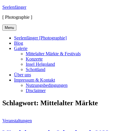
Skip
Seelenfänger
to
[ Photographie ]
content
Menu
Seelenfänger [Photographie]
Blog
Galerie
Mittelalter Märkte & Festivals
Konzerte
Insel Helgoland
Schottland
Über uns
Impressum & Kontakt
Nutzungsbedingungen
Disclaimer
Schlagwort:
Mittelalter Märkte
Cat
Veranstaltungen
Links