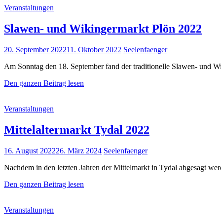
Cat
Veranstaltungen
2022
Links
Slawen- und Wikingermarkt Plön 2022
Posted
20. September 2022
11. Oktober 2022
Seelenfaenger
on
Am Sonntag den 18. September fand der traditionelle Slawen- und Wi
Slawen-
Den ganzen Beitrag lesen
und
Wikingermarkt
Cat
Veranstaltungen
Plön
Links
2022
Mittelaltermarkt Tydal 2022
Posted
16. August 2022
26. März 2024
Seelenfaenger
on
Nachdem in den letzten Jahren der Mittelmarkt in Tydal abgesagt werd
Mittelaltermarkt
Den ganzen Beitrag lesen
Tydal
2022
Cat
Veranstaltungen
Links