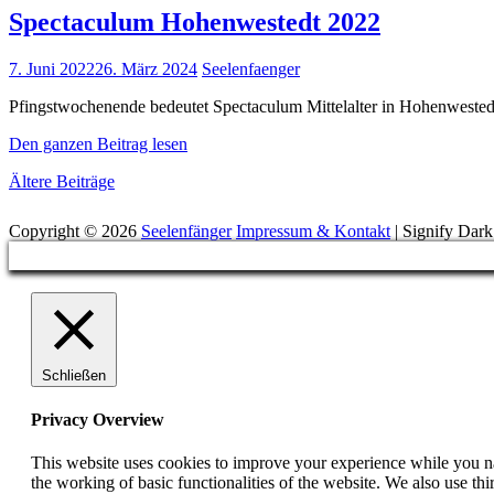
Spectaculum Hohenwestedt 2022
Posted
7. Juni 2022
26. März 2024
Seelenfaenger
on
Pfingstwochenende bedeutet Spectaculum Mittelalter in Hohenwestedt
Spectaculum
Den ganzen Beitrag lesen
Hohenwestedt
Beitragsnavigation
Ältere Beiträge
2022
Suchen
Copyright © 2026
Seelenfänger
Impressum & Kontakt
|
Signify Dar
Scroll
Up
Schließen
Privacy Overview
This website uses cookies to improve your experience while you nav
the working of basic functionalities of the website. We also use t