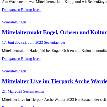
Am Wochenende war Mittelaltermarkt in Kropp und wir Seelenfänger 
Mittelaltermarkt
Den ganzen Beitrag lesen
Kropp
2023
Cat
Veranstaltungen
Links
Mittelaltermakt Engel, Ochsen und Kultur
Posted
17. Juni 2023
22. Juni 2023
Seelenfaenger
on
Mittelaltermakt in Hadenfeld bei Engel, Ochsen und Kultur In unmitt
Mittelaltermakt
Den ganzen Beitrag lesen
Engel,
Ochsen
Cat
Veranstaltungen
und
Links
Kultur
in
Mittelalter Live im Tierpark Arche Ward
Hadenfeld
2023
Posted
21. Mai 2023
Seelenfaenger
on
Mittelalter Live im Tierpark Arche Warder 2023 Ein Besuch, der sich f