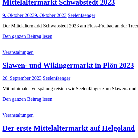
Mittelaltermarkt Schwabstedt 2023
Posted
9. Oktober 2023
9. Oktober 2023
Seelenfaenger
on
Der Mittelaltermarkt Schwabstedt 2023 am Fluss-Freibad an der Tree
Mittelaltermarkt
Den ganzen Beitrag lesen
Schwabstedt
2023
Cat
Veranstaltungen
Links
Slawen- und Wikingermarkt in Plön 2023
Posted
26. September 2023
Seelenfaenger
on
Mit minimaler Verspätung reisten wir Seelenfänger zum Slawen- un
Slawen-
Den ganzen Beitrag lesen
und
Wikingermarkt
Cat
Veranstaltungen
in
Links
Plön
2023
Der erste Mittelaltermarkt auf Helgoland