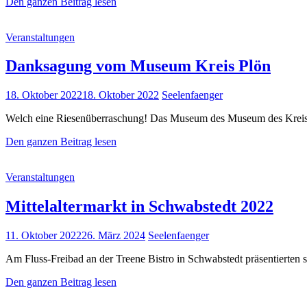
Mittelalter
Den ganzen Beitrag lesen
Live
im
Cat
Veranstaltungen
Tierpark
Links
Arche
Warder
Danksagung vom Museum Kreis Plön
2023
Posted
18. Oktober 2022
18. Oktober 2022
Seelenfaenger
on
Welch eine Riesenüberraschung! Das Museum des Museum des Kreise
Danksagung
Den ganzen Beitrag lesen
vom
Museum
Cat
Veranstaltungen
Kreis
Links
Plön
Mittelaltermarkt in Schwabstedt 2022
Posted
11. Oktober 2022
26. März 2024
Seelenfaenger
on
Am Fluss-Freibad an der Treene Bistro in Schwabstedt präsentierten s
Mittelaltermarkt
Den ganzen Beitrag lesen
in
Schwabstedt