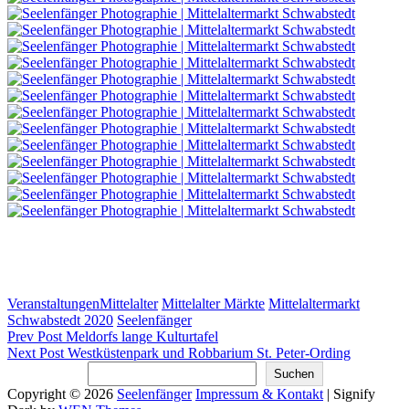
Categories
Tags,
Veranstaltungen
Mittelalter
Mittelalter Märkte
Mittelaltermarkt
Schwabstedt 2020
Seelenfänger
Beitragsnavigation
Previous
Prev Post
Meldorfs lange Kulturtafel
Post
Next
Next Post
Westküstenpark und Robbarium St. Peter-Ording
Post
Suchen
Suchen
Copyright © 2026
Seelenfänger
Impressum & Kontakt
|
Signify