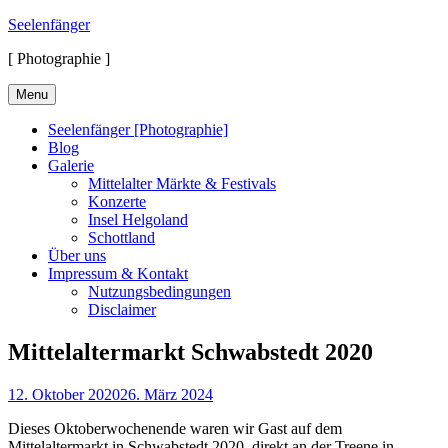
Skip
Seelenfänger
to
[ Photographie ]
content
Menu
Seelenfänger [Photographie]
Blog
Galerie
Mittelalter Märkte & Festivals
Konzerte
Insel Helgoland
Schottland
Über uns
Impressum & Kontakt
Nutzungsbedingungen
Disclaimer
Mittelaltermarkt Schwabstedt 2020
Posted
12. Oktober 2020
26. März 2024
on
Dieses Oktoberwochenende waren wir Gast auf dem
Mittelaltermarkt in Schwabstedt 2020, direkt an der Treene in