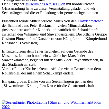
Der Gastgeber
Museum des Kreises Plön
mit norddeutscher
Glassammlung hatte zu dieser Veranstaltung geladen und wir
Seelenfänger sind dieser Einladung sehr gerne nachgekommen.
Präsentiert wurde Mittelalterliche Musik von den
Froydenmetchen
,
der Schmied Jens-Peter Buckmann, vielen Mitmachaktionen
(insbesondere auch für Kinder) und natürlich die Schaukämpfe
zwischen den Wikinger- und Slawendarstellern. Die örtliche Gruppe
Castrum Plune traf auf Darstellern vom Kämpferbund Kämpferbund
Rhosow aus Schleswig.
Ergänzend zum dem Tagesgeschehen auf dem Gelände des
Museums, fand auch noch ein zusätzlicher Marsch der
Slawenkarawane, begleitet mit der Musik der Froydenmetchen, in
das Stadtzentrum statt.
Vor der Plöner Kirche erfreuten sich die vielen Besucher an dem
Rollenspiel, der mit einem Schaukampf endete.
Ein ganz großes Danke von uns Seelenfängern geht an den
„Slawenfürsten Kruto“, Jörn Kruse für die Gastfreundschaft.