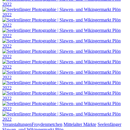
Categories
Tags,
Veranstaltungen
Froydenmetchen
Mittelalter Märkte
Seelenfänger
Slawen- und Wikingermarkt Plön