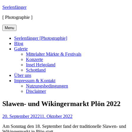
Skip
Seelenfänger
to
[ Photographie ]
content
Menu
Seelenfänger [Photographie]
Blog
Galerie
Mittelalter Märkte & Festivals
Konzerte
Insel Helgoland
Schottland
Über uns
Impressum & Kontakt
Nutzungsbedingungen
Disclaimer
Slawen- und Wikingermarkt Plön 2022
Posted
20. September 2022
11. Oktober 2022
on
Am Sonntag den 18. September fand der traditionelle Slawen- und
Wikingermarkt in Plön statt.