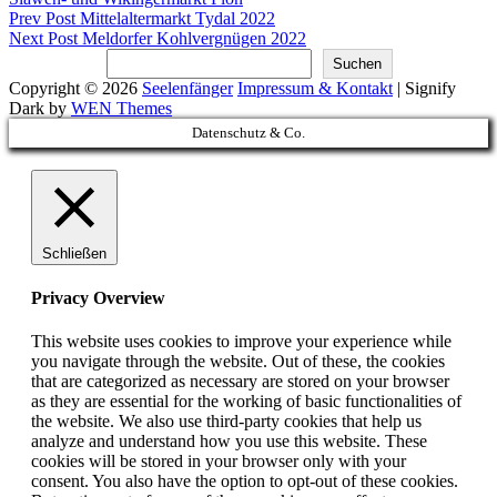
Beitragsnavigation
Previous
Prev Post
Mittelaltermarkt Tydal 2022
Post
Next
Next Post
Meldorfer Kohlvergnügen 2022
Post
Suchen
Suchen
Copyright © 2026
Seelenfänger
Impressum & Kontakt
|
Signify
Dark by
WEN Themes
Scroll
Datenschutz & Co.
Up
Schließen
Privacy Overview
This website uses cookies to improve your experience while
you navigate through the website. Out of these, the cookies
that are categorized as necessary are stored on your browser
as they are essential for the working of basic functionalities of
the website. We also use third-party cookies that help us
analyze and understand how you use this website. These
cookies will be stored in your browser only with your
consent. You also have the option to opt-out of these cookies.