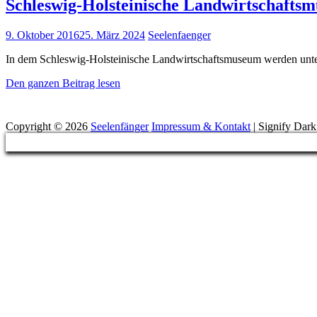
Schleswig-Holsteinische Landwirtschafts
Posted
9. Oktober 2016
25. März 2024
Seelenfaenger
on
In dem Schleswig-Holsteinische Landwirtschaftsmuseum werden unte
Schleswig-
Den ganzen Beitrag lesen
Holsteinische
Suchen
Landwirtschaftsmuseum
Copyright © 2026
Seelenfänger
Impressum & Kontakt
|
Signify Dar
Scroll
Up