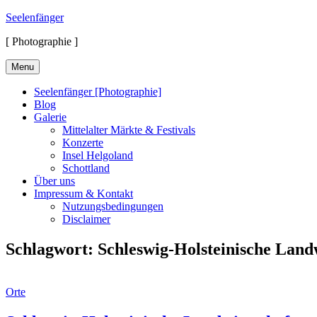
Skip
Seelenfänger
to
[ Photographie ]
content
Menu
Seelenfänger [Photographie]
Blog
Galerie
Mittelalter Märkte & Festivals
Konzerte
Insel Helgoland
Schottland
Über uns
Impressum & Kontakt
Nutzungsbedingungen
Disclaimer
Schlagwort:
Schleswig-Holsteinische Lan
Cat
Orte
Links