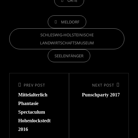
ORTE
TAGS,
MELDORF
SCHLESWIG-HOLSTEINISCHE
LANDWIRTSCHAFTSMUSEUM
SEELENFÄNGER
Beitragsnavigation
Previous
PREV POST
Next
NEXT POST
Mittelalterlich
Punschparty 2017
Post
Post
Phantasie
Spectaculum
Hohenlockstedt
2016