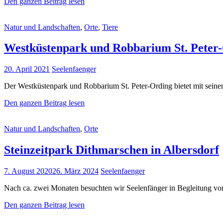
Beelitz
Den ganzen Beitrag lesen
–
Heilstätten
Cat
Natur und Landschaften
,
Orte
,
Tiere
Links
Westküstenpark und Robbarium St. Peter
Posted
20. April 2021
Seelenfaenger
on
Der Westküstenpark und Robbarium St. Peter-Ording bietet mit seine
Westküstenpark
Den ganzen Beitrag lesen
und
Robbarium
Cat
Natur und Landschaften
,
Orte
St.
Links
Peter-
Ording
Steinzeitpark Dithmarschen in Albersdorf
Posted
7. August 2020
26. März 2024
Seelenfaenger
on
Nach ca. zwei Monaten besuchten wir Seelenfänger in Begleitung von
Steinzeitpark
Den ganzen Beitrag lesen
Dithmarschen
in