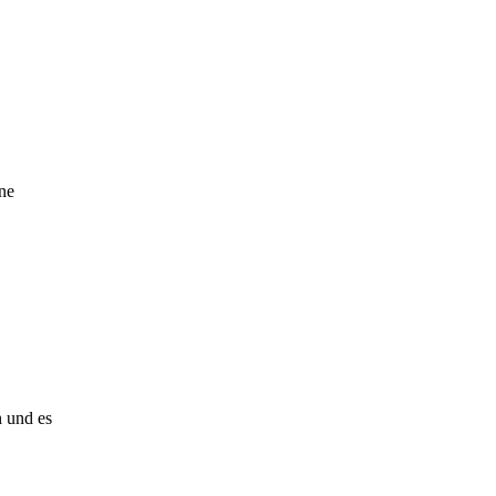
ne
n und es