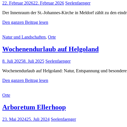
Posted
22. Februar 2026
22. Februar 2026
Seelenfaenger
Vergangenheit
on
Der Innenraum der St.-Johannes-Kirche in Meldorf zählt zu den eindr
St.-
Den ganzen Beitrag lesen
Johannes-
Kirche
Cat
Natur und Landschaften
,
Orte
in
Links
Meldorf
–
Wochenendurlaub auf Helgoland
Backsteingotik
in
Posted
8. Juli 2025
8. Juli 2025
Seelenfaenger
beeindruckender
on
Atmosphäre
Wochenendurlaub auf Helgoland: Natur, Entspannung und besondere E
Wochenendurlaub
Den ganzen Beitrag lesen
auf
Helgoland
Cat
Orte
Links
Arboretum Ellerhoop
Posted
23. Mai 2024
25. Juli 2024
Seelenfaenger
on