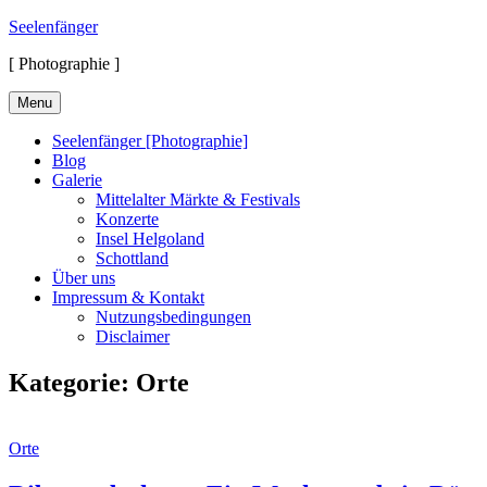
Skip
Seelenfänger
to
[ Photographie ]
content
Menu
Seelenfänger [Photographie]
Blog
Galerie
Mittelalter Märkte & Festivals
Konzerte
Insel Helgoland
Schottland
Über uns
Impressum & Kontakt
Nutzungsbedingungen
Disclaimer
Kategorie:
Orte
Cat
Orte
Links