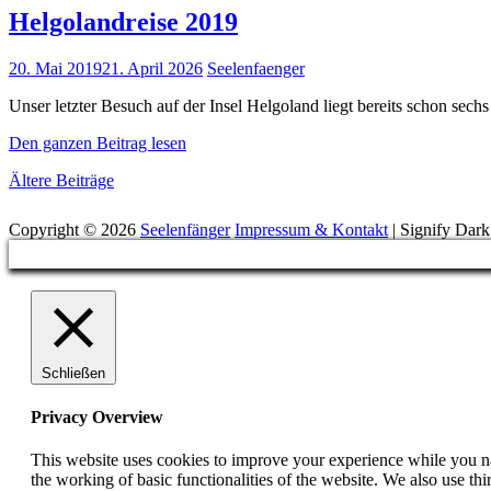
Helgolandreise 2019
Posted
20. Mai 2019
21. April 2026
Seelenfaenger
on
Unser letzter Besuch auf der Insel Helgoland liegt bereits schon sech
Helgolandreise
Den ganzen Beitrag lesen
2019
Beitragsnavigation
Ältere Beiträge
Suchen
Copyright © 2026
Seelenfänger
Impressum & Kontakt
|
Signify Dar
Scroll
Up
Schließen
Privacy Overview
This website uses cookies to improve your experience while you nav
the working of basic functionalities of the website. We also use t