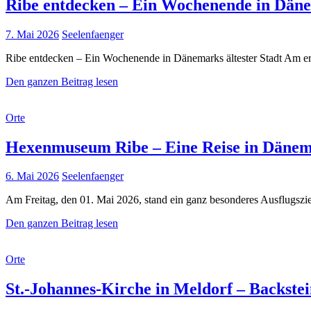
Ribe entdecken – Ein Wochenende in Dänem
Posted
7. Mai 2026
Seelenfaenger
on
Ribe entdecken – Ein Wochenende in Dänemarks ältester Stadt Am er
Ribe
Den ganzen Beitrag lesen
entdecken
–
Cat
Orte
Ein
Links
Wochenende
in
Hexenmuseum Ribe – Eine Reise in Dänem
Dänemarks
ältester
Posted
6. Mai 2026
Seelenfaenger
Stadt
on
Am Freitag, den 01. Mai 2026, stand ein ganz besonderes Ausflugs
Hexenmuseum
Den ganzen Beitrag lesen
Ribe
–
Cat
Orte
Eine
Links
Reise
in
St.-Johannes-Kirche in Meldorf – Backste
Dänemarks
düstere