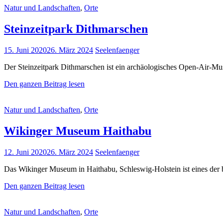
Cat
Natur und Landschaften
,
Orte
Albersdorf
Links
Steinzeitpark Dithmarschen
Posted
15. Juni 2020
26. März 2024
Seelenfaenger
on
Der Steinzeitpark Dithmarschen ist ein archäologisches Open-Air-Mu
Steinzeitpark
Den ganzen Beitrag lesen
Dithmarschen
Cat
Natur und Landschaften
,
Orte
Links
Wikinger Museum Haithabu
Posted
12. Juni 2020
26. März 2024
Seelenfaenger
on
Das Wikinger Museum in Haithabu, Schleswig-Holstein ist eines der
Wikinger
Den ganzen Beitrag lesen
Museum
Haithabu
Cat
Natur und Landschaften
,
Orte
Links