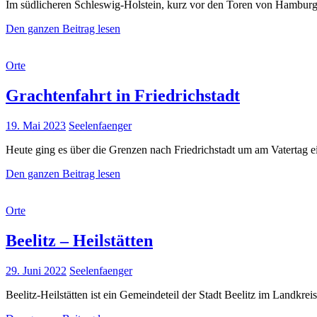
Im südlicheren Schleswig-Holstein, kurz vor den Toren von Hamburg
Arboretum
Den ganzen Beitrag lesen
Ellerhoop
Cat
Orte
Links
Grachtenfahrt in Friedrichstadt
Posted
19. Mai 2023
Seelenfaenger
on
Heute ging es über die Grenzen nach Friedrichstadt um am Vatertag e
Grachtenfahrt
Den ganzen Beitrag lesen
in
Friedrichstadt
Cat
Orte
Links
Beelitz – Heilstätten
Posted
29. Juni 2022
Seelenfaenger
on
Beelitz-Heilstätten ist ein Gemeindeteil der Stadt Beelitz im Land